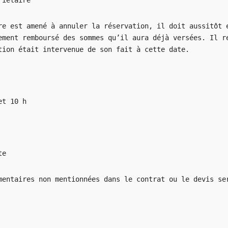
riétaire
re est amené à annuler la réservation, il doit aussitôt 
ement remboursé des sommes qu’il aura déjà versées. Il r
tion était intervenue de son fait à cette date.
 et 10 h
te
mentaires non mentionnées dans le contrat ou le devis se