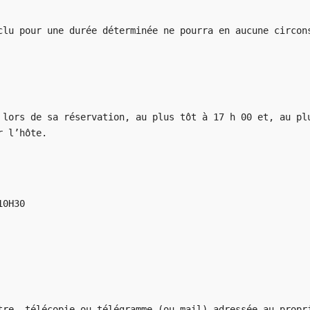
clu pour une durée déterminée ne pourra en aucune circon
 lors de sa réservation, au plus tôt à 17 h 00 et, au pl
r l’hôte.
10H30
tre, télécopie ou télégramme (ou mail) adressée au propr